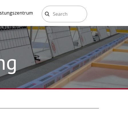
istungszentrum
ng