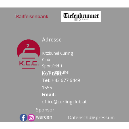
Adresse
Kitzbü​hel Curling
Club
Sportfeld 1
6370 Kitzbühel
Kontakt
Tel:
+43 677 6449
1555
Email:
office@curlingclub.at
Sponsor
werden
Datenschutz
Impressum